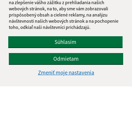
na zlepšenie vášho zážitku z prehliadania našich
webových stránok, na to, aby sme vám zobrazovali
prispôsobený obsah a cielené reklamy, na analýzu
návštevnosti našich webových stránok a na pochopenie
Oboznámil som sa so
spracúvaním osobných
toho, odkiaľ naši návštevníci prichádzajú.
údajov
Súhlasím
Google reCaptcha Response
Odoslať správu
Odmietam
Zmeniť moje nastavenia
Úradné hodiny:
Deň
Čas doobeda
Čas poobede
Pondelok:
07:00 - 12:00
13:00 - 15:00
Utorok:
07:00 - 12:00
13:00 - 15:00
Streda:
07:00 - 12:00
13:00 - 15:00
Štvrtok
07:00 - 12:00
13:00 - 15:00
Piatok:
07:00 - 12:00
13:00 - 15:00