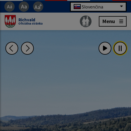
Slovenčina
Richvald
Menu
Oficiálna stránka