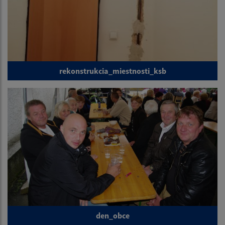
rekonstrukcia_miestnosti_ksb
den_obce