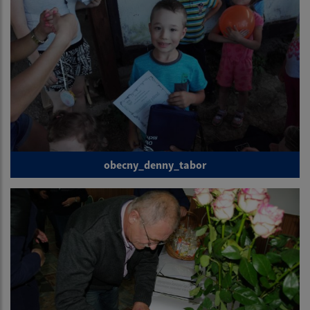
obecny_denny_tabor