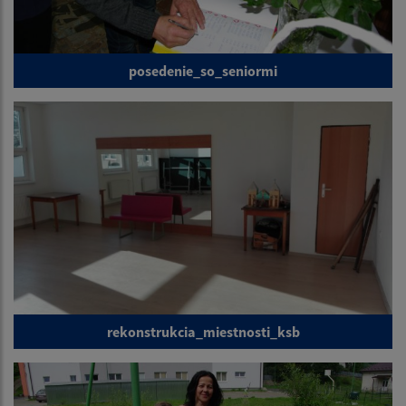
posedenie_so_seniormi
rekonstrukcia_miestnosti_ksb