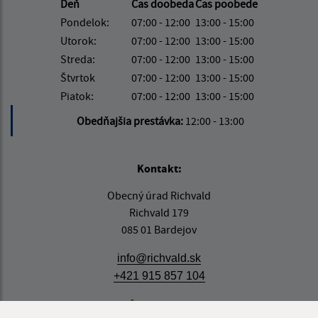
Deň
Čas doobeda
Čas poobede
Pondelok:
07:00 - 12:00
13:00 - 15:00
Utorok:
07:00 - 12:00
13:00 - 15:00
Streda:
07:00 - 12:00
13:00 - 15:00
Štvrtok
07:00 - 12:00
13:00 - 15:00
Piatok:
07:00 - 12:00
13:00 - 15:00
Obedňajšia prestávka:
12:00 - 13:00
Kontakt:
Obecný úrad Richvald
Richvald 179
085 01 Bardejov
info@richvald.sk
+421 915 857 104
IČO: 00322555