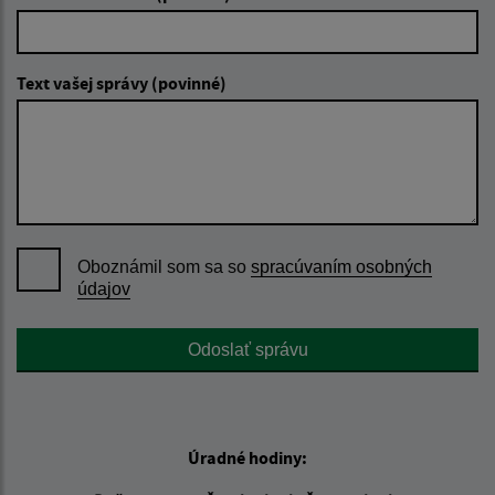
Text vašej správy (povinné)
Oboznámil som sa so
spracúvaním osobných
údajov
Google reCaptcha Response
Odoslať správu
Úradné hodiny: