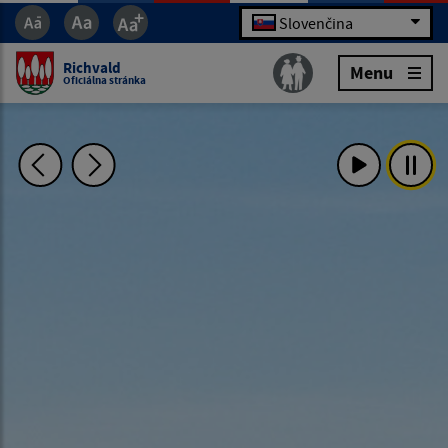
Slovenčina
Richvald
Menu
Oficiálna stránka