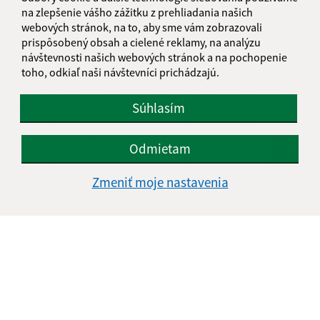
na zlepšenie vášho zážitku z prehliadania našich
KALENDÁR
webových stránok, na to, aby sme vám zobrazovali
prispôsobený obsah a cielené reklamy, na analýzu
návštevnosti našich webových stránok a na pochopenie
AUGUST 2026
toho, odkiaľ naši návštevníci prichádzajú.
PO
UT
ST
ŠT
PI
SO
NE
Súhlasím
01
02
Odmietam
03
04
05
06
07
08
09
10
11
12
13
14
15
16
Zmeniť moje nastavenia
17
18
19
20
21
22
23
24
25
26
27
28
29
30
31
Nedeľa, 9. august 2026