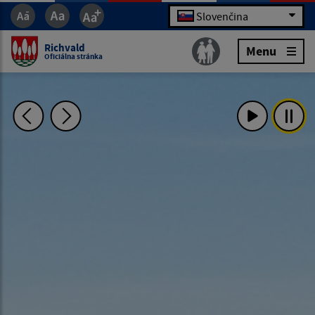
Slovenčina
Richvald
Menu
Oficiálna stránka