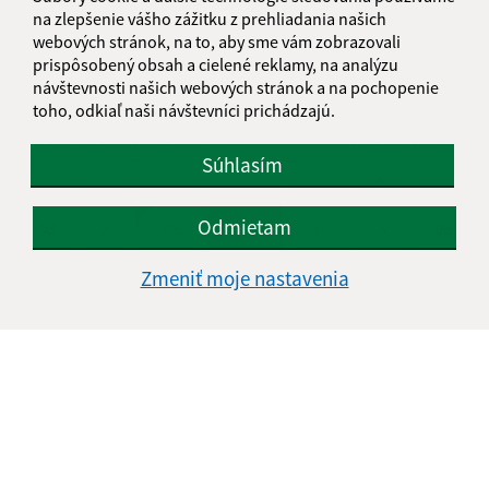
na zlepšenie vášho zážitku z prehliadania našich
KALENDÁR
webových stránok, na to, aby sme vám zobrazovali
prispôsobený obsah a cielené reklamy, na analýzu
návštevnosti našich webových stránok a na pochopenie
AUGUST 2026
toho, odkiaľ naši návštevníci prichádzajú.
PO
UT
ST
ŠT
PI
SO
NE
Súhlasím
01
02
Odmietam
03
04
05
06
07
08
09
10
11
12
13
14
15
16
Zmeniť moje nastavenia
17
18
19
20
21
22
23
24
25
26
27
28
29
30
31
Štvrtok, 6. august 2026