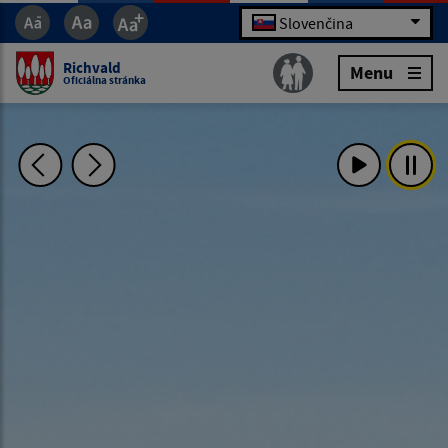
Slovenčina
Richvald
Menu
Oficiálna stránka