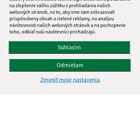
na zlepšenie vášho zážitku z prehliadania našich
KALENDÁR
webových stránok, na to, aby sme vám zobrazovali
prispôsobený obsah a cielené reklamy, na analýzu
návštevnosti našich webových stránok a na pochopenie
AUGUST 2026
toho, odkiaľ naši návštevníci prichádzajú.
PO
UT
ST
ŠT
PI
SO
NE
Súhlasím
01
02
Odmietam
03
04
05
06
07
08
09
10
11
12
13
14
15
16
Zmeniť moje nastavenia
17
18
19
20
21
22
23
24
25
26
27
28
29
30
31
Sobota, 8. august 2026