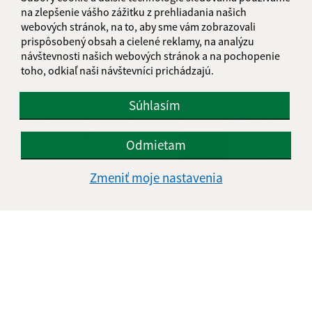
na zlepšenie vášho zážitku z prehliadania našich
KALENDÁR
webových stránok, na to, aby sme vám zobrazovali
prispôsobený obsah a cielené reklamy, na analýzu
návštevnosti našich webových stránok a na pochopenie
AUGUST 2026
toho, odkiaľ naši návštevníci prichádzajú.
PO
UT
ST
ŠT
PI
SO
NE
Súhlasím
01
02
Odmietam
03
04
05
06
07
08
09
10
11
12
13
14
15
16
Zmeniť moje nastavenia
17
18
19
20
21
22
23
24
25
26
27
28
29
30
31
Piatok, 7. august 2026