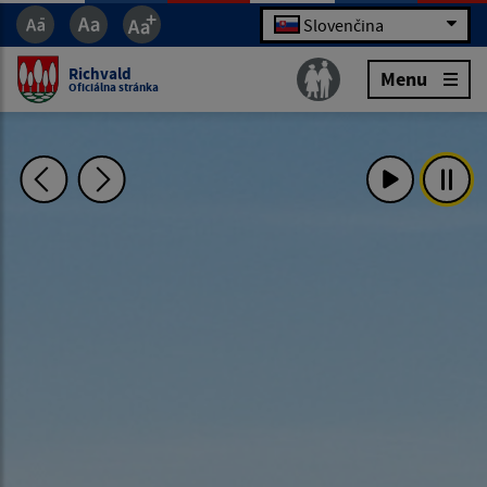
Slovenčina
Richvald
Menu
Oficiálna stránka