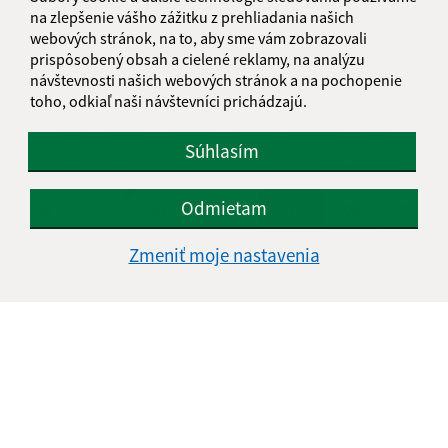
na zlepšenie vášho zážitku z prehliadania našich
KALENDÁR
webových stránok, na to, aby sme vám zobrazovali
prispôsobený obsah a cielené reklamy, na analýzu
návštevnosti našich webových stránok a na pochopenie
AUGUST 2026
toho, odkiaľ naši návštevníci prichádzajú.
PO
UT
ST
ŠT
PI
SO
NE
Súhlasím
01
02
Odmietam
03
04
05
06
07
08
09
10
11
12
13
14
15
16
Zmeniť moje nastavenia
17
18
19
20
21
22
23
24
25
26
27
28
29
30
31
Piatok, 7. august 2026