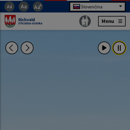
Slovenčina
Richvald
Menu
Oficiálna stránka