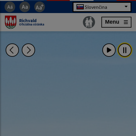
Slovenčina
Richvald
Menu
Oficiálna stránka