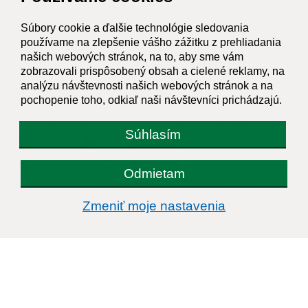
Súbory cookie a ďalšie technológie sledovania
KALENDÁR
používame na zlepšenie vášho zážitku z prehliadania
našich webových stránok, na to, aby sme vám
AUGUST 2026
zobrazovali prispôsobený obsah a cielené reklamy, na
analýzu návštevnosti našich webových stránok a na
PO
UT
ST
ŠT
PI
SO
NE
pochopenie toho, odkiaľ naši návštevníci prichádzajú.
01
02
Súhlasím
03
04
05
06
07
08
09
Odmietam
10
11
12
13
14
15
16
Zmeniť moje nastavenia
17
18
19
20
21
22
23
24
25
26
27
28
29
30
31
Štvrtok, 6. august 2026