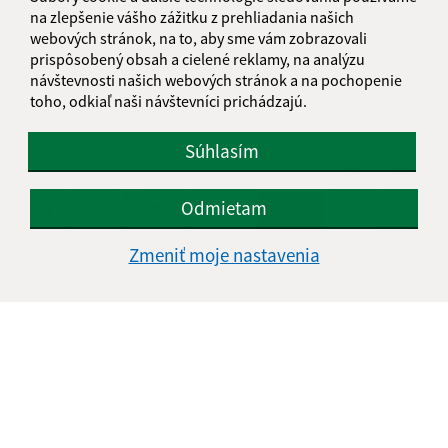
na zlepšenie vášho zážitku z prehliadania našich
KALENDÁR
webových stránok, na to, aby sme vám zobrazovali
prispôsobený obsah a cielené reklamy, na analýzu
návštevnosti našich webových stránok a na pochopenie
AUGUST 2026
toho, odkiaľ naši návštevníci prichádzajú.
PO
UT
ST
ŠT
PI
SO
NE
Súhlasím
01
02
Odmietam
03
04
05
06
07
08
09
10
11
12
13
14
15
16
Zmeniť moje nastavenia
17
18
19
20
21
22
23
24
25
26
27
28
29
30
31
Piatok, 7. august 2026