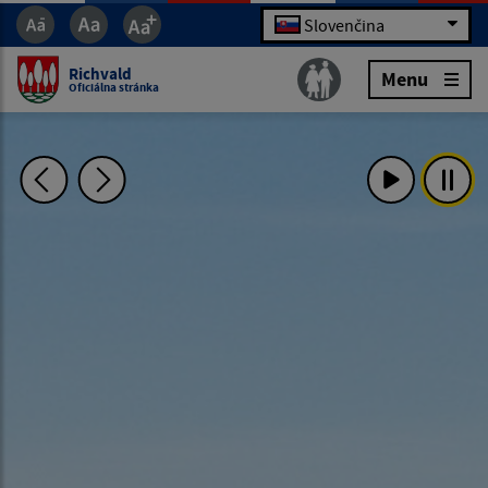
Slovenčina
Richvald
Menu
Oficiálna stránka