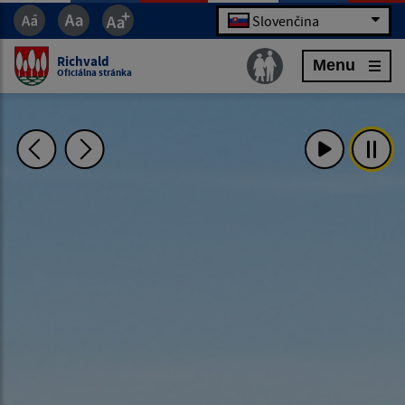
Slovenčina
Richvald
Menu
Oficiálna stránka