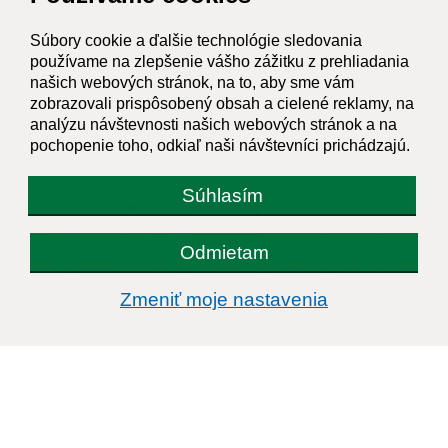
Súbory cookie a ďalšie technológie sledovania
KALENDÁR
používame na zlepšenie vášho zážitku z prehliadania
našich webových stránok, na to, aby sme vám
AUGUST 2026
zobrazovali prispôsobený obsah a cielené reklamy, na
analýzu návštevnosti našich webových stránok a na
PO
UT
ST
ŠT
PI
SO
NE
pochopenie toho, odkiaľ naši návštevníci prichádzajú.
01
02
Súhlasím
03
04
05
06
07
08
09
Odmietam
10
11
12
13
14
15
16
Zmeniť moje nastavenia
17
18
19
20
21
22
23
24
25
26
27
28
29
30
31
Štvrtok, 6. august 2026