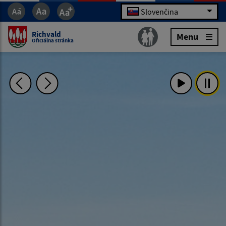
Slovenčina
Richvald
Menu
Oficiálna stránka