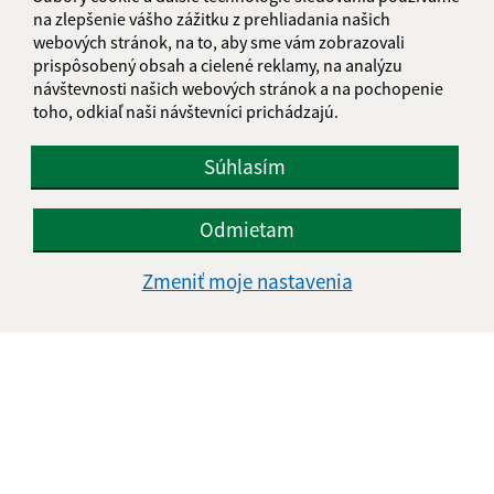
na zlepšenie vášho zážitku z prehliadania našich
KALENDÁR
webových stránok, na to, aby sme vám zobrazovali
prispôsobený obsah a cielené reklamy, na analýzu
návštevnosti našich webových stránok a na pochopenie
AUGUST 2026
toho, odkiaľ naši návštevníci prichádzajú.
PO
UT
ST
ŠT
PI
SO
NE
Súhlasím
01
02
Odmietam
03
04
05
06
07
08
09
10
11
12
13
14
15
16
Zmeniť moje nastavenia
17
18
19
20
21
22
23
24
25
26
27
28
29
30
31
Nedeľa, 9. august 2026