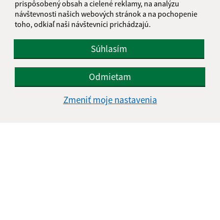
prispôsobený obsah a cielené reklamy, na analýzu
návštevnosti našich webových stránok a na pochopenie
toho, odkiaľ naši návštevníci prichádzajú.
Súhlasím
Odmietam
Zmeniť moje nastavenia
Informácie o stránke:
Vyhlásenie o prístupnosti
Autorské práva