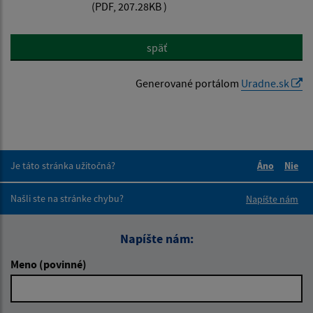
(PDF, 207.28KB )
späť
Generované portálom
Uradne.sk
Je táto stránka užitočná?
Áno
Nie
Boli tieto 
Boli 
Našli ste na stránke chybu?
Napíšte nám
Napíšte nám:
Meno (povinné)