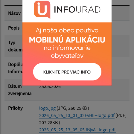
Dátum zverejnenia do:
Názov
Fond na podporu športu
Popis
Plagát
Filtrovať
Reset
Typ
Rôzne
dokumentu
Doplňujúce
informácie
Dátum
25.05.2026
zverejnenia
Prílohy
logo.jpg
(JPG, 260.25KB )
2026_05_25_13_01_32FvHli--logo.pdf
(PDF,
207.28KB )
2026_05_25_13_05_05JBjvA--logo.pdf