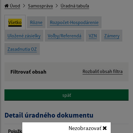
Úvod
Samospráva
Úradná tabuľa
Všetko
Rôzne
Rozpočet-Hospodárenie
Uložené zásielky
Voľby/Referendá
VZN
Zámery
Zasadnutia OZ
Filtrovať obsah
Rozbaliť obsah filtra
Názov:
späť
Popis:
Detail úradného dokumentu
Dátum zverejnenia od:
Nezobrazovať
Položka
Informácia