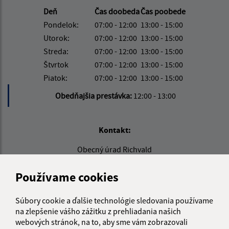
Deň
Čas doobeda
Čas poobede
Pondelok:
07:00 - 12:00
13:00 - 15:00
Utorok:
07:00 - 12:00
13:00 - 15:00
Streda:
07:00 - 12:00
13:00 - 15:00
Štvrtok
07:00 - 12:00
13:00 - 15:00
Piatok:
07:00 - 12:00
13:00 - 15:00
Obedňajšia prestávka:
12:00 - 13:00
Kontakt:
Obecný úrad Richvald
Richvald 179
085 01 Bardejov
Používame cookies
info@richvald.sk
Súbory cookie a ďalšie technológie sledovania používame
+421 915 857 104
na zlepšenie vášho zážitku z prehliadania našich
webových stránok, na to, aby sme vám zobrazovali
IČO: 00322555