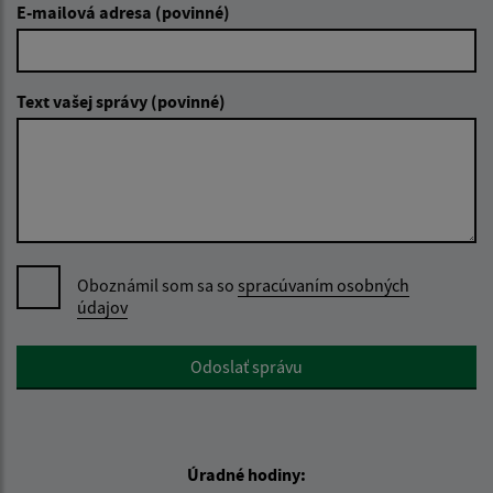
E-mailová adresa (povinné)
Text vašej správy (povinné)
Oboznámil som sa so
spracúvaním osobných
údajov
Google reCaptcha Response
Odoslať správu
Úradné hodiny: