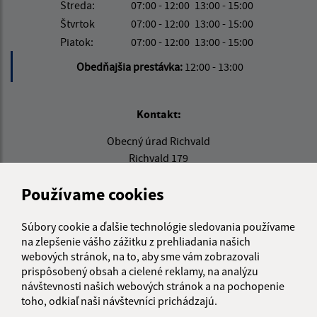
Streda:
07:00 - 12:00
13:00 - 15:00
Štvrtok
07:00 - 12:00
13:00 - 15:00
Piatok:
07:00 - 12:00
13:00 - 15:00
Obedňajšia prestávka:
12:00 - 13:00
Kontakt:
Obecný úrad Richvald
Richvald 179
085 01 Bardejov
Používame cookies
info@richvald.sk
+421 915 857 104
Súbory cookie a ďalšie technológie sledovania používame
na zlepšenie vášho zážitku z prehliadania našich
IČO: 00322555
webových stránok, na to, aby sme vám zobrazovali
prispôsobený obsah a cielené reklamy, na analýzu
návštevnosti našich webových stránok a na pochopenie
toho, odkiaľ naši návštevníci prichádzajú.