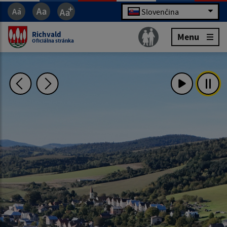
Slovenčina
Richvald
Menu
Oficiálna stránka