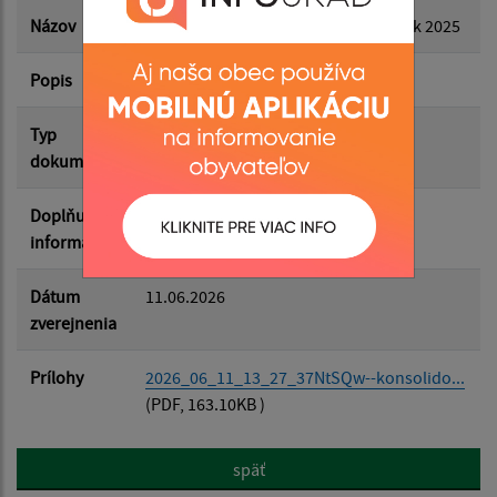
Dátum zverejnenia do:
Názov
Konsolidovaná výročná správa za rok 2025
Popis
Filtrovať
Reset
Typ
Rozpočet-Hospodárenie
dokumentu
Doplňujúce
informácie
Dátum
11.06.2026
zverejnenia
Prílohy
2026_06_11_13_27_37NtSQw--konsolido...
(PDF, 163.10KB )
späť