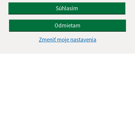
Súhlasím
Odmietam
Zmeniť moje nastavenia
Informácie o stránke:
Vyhlásenie o prístupnosti
Autorské práva
Ochrana osobných údajov
Navigácia:
Vytlačiť aktuálnu stránku