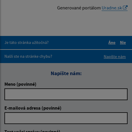
Generované portálom
Uradne.sk
Je táto stránka užitočná?
Áno
Nie
Boli tieto 
Boli 
Našli ste na stránke chybu?
Napíšte nám
Napíšte nám:
Meno (povinné)
E-mailová adresa (povinné)
Text vašej správy (povinné)