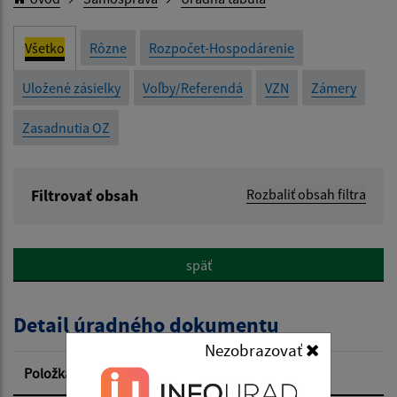
Všetko
Rôzne
Rozpočet-Hospodárenie
Uložené zásielky
Voľby/Referendá
VZN
Zámery
Zasadnutia OZ
Filtrovať obsah
Rozbaliť obsah filtra
Názov:
späť
Popis:
Detail úradného dokumentu
Dátum zverejnenia od:
Nezobrazovať
Položka
Informácia