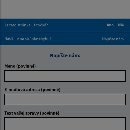
Je táto stránka užitočná?
Áno
Nie
Boli tieto 
Boli 
Našli ste na stránke chybu?
Napíšte nám
Napíšte nám:
Meno (povinné)
E-mailová adresa (povinné)
Text vašej správy (povinné)