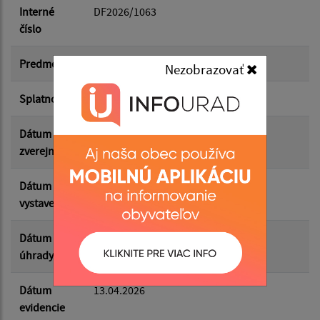
Dátum do:
Interné
DF2026/1063
číslo
Suma od:
Predmet
odpad, poplatok
Nezobrazovať
Splatnosť
12.05.2026
Suma do:
Dátum
22.05.2026
zverejnenia
Filtrovať
Reset
Dátum
10.04.2026
vystavenia
Dátum
13.04.2026
úhrady
Dátum
13.04.2026
evidencie