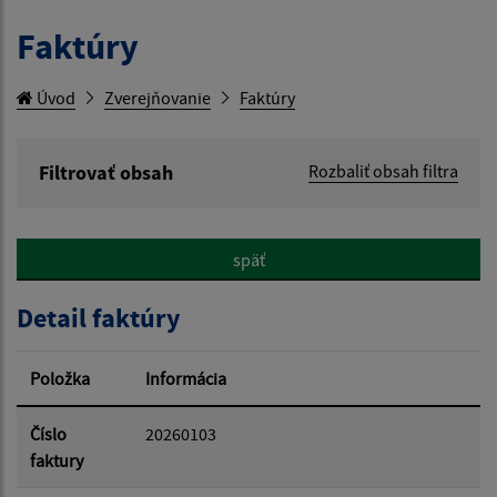
Faktúry
Úvod
Zverejňovanie
Faktúry
Filtrovať obsah
Rozbaliť obsah filtra
Hľadaný výraz:
späť
Hľadať v:
Detail faktúry
Typ dátumu:
Položka
Informácia
Dátum od:
Číslo
20260103
faktury