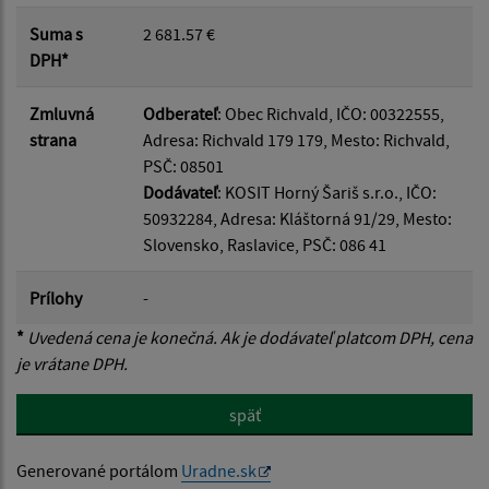
Suma s
2 681.57 €
DPH*
Zmluvná
Odberateľ
: Obec Richvald, IČO: 00322555,
strana
Adresa: Richvald 179 179, Mesto: Richvald,
PSČ: 08501
Dodávateľ
: KOSIT Horný Šariš s.r.o., IČO:
50932284, Adresa: Kláštorná 91/29, Mesto:
Slovensko, Raslavice, PSČ: 086 41
Prílohy
-
*
Uvedená cena je konečná. Ak je dodávateľ platcom DPH, cena
je vrátane DPH.
späť
Generované portálom
Uradne.sk