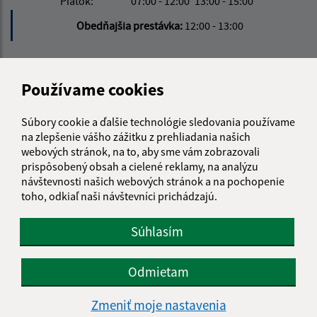
Piatok:
07:00 - 12:00
13:00 - 15:00
Obedňajšia prestávka:
12:00 - 13:00
Kontakt:
Používame cookies
Obecný úrad Richvald
Richvald 179
Súbory cookie a ďalšie technológie sledovania používame
085 01 Bardejov
na zlepšenie vášho zážitku z prehliadania našich
webových stránok, na to, aby sme vám zobrazovali
info@richvald.sk
prispôsobený obsah a cielené reklamy, na analýzu
+421 915 857 104
návštevnosti našich webových stránok a na pochopenie
toho, odkiaľ naši návštevníci prichádzajú.
IČO: 00322555
Súhlasím
Odmietam
Zmeniť moje nastavenia