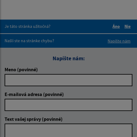
Je táto stránka užitočná?
Áno
Nie
Boli tieto 
Boli 
Našli ste na stránke chybu?
Napíšte nám
Napíšte nám:
Meno (povinné)
E-mailová adresa (povinné)
Text vašej správy (povinné)