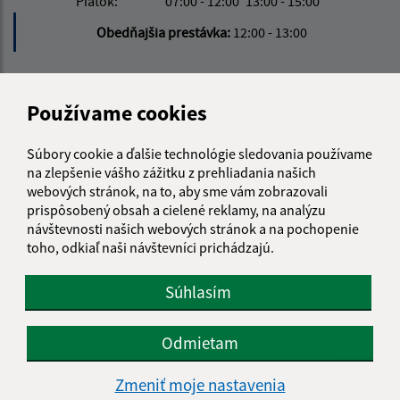
Piatok:
07:00 - 12:00
13:00 - 15:00
Obedňajšia prestávka:
12:00 - 13:00
Kontakt:
Používame cookies
Obecný úrad Richvald
Richvald 179
Súbory cookie a ďalšie technológie sledovania používame
085 01 Bardejov
na zlepšenie vášho zážitku z prehliadania našich
webových stránok, na to, aby sme vám zobrazovali
info@richvald.sk
prispôsobený obsah a cielené reklamy, na analýzu
+421 915 857 104
návštevnosti našich webových stránok a na pochopenie
toho, odkiaľ naši návštevníci prichádzajú.
IČO: 00322555
Súhlasím
Odmietam
Zmeniť moje nastavenia