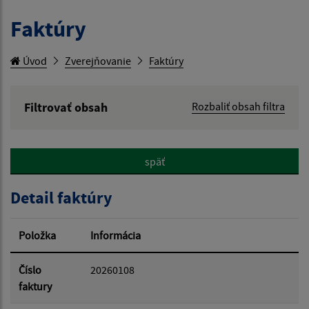
Faktúry
Úvod
Zverejňovanie
Faktúry
Filtrovať obsah
Rozbaliť obsah filtra
Hľadaný výraz:
späť
Hľadať v:
Detail faktúry
Typ dátumu:
Položka
Informácia
Dátum od:
Číslo
20260108
faktury