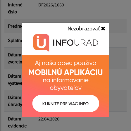
Dátum do:
Interné
DF2026/1069
číslo
Suma od:
Predmet
Čistiace prostriedky
Nezobrazovať
Splatnosť
05.05.2026
Suma do:
Dátum
22.05.2026
zverejnenia
Filtrovať
Reset
Dátum
21.04.2026
vystavenia
Dátum
22.04.2026
úhrady
Dátum
22.04.2026
evidencie