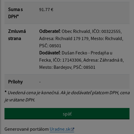
Suma s
91.77 €
DPH*
Zmluvná
Odberateľ
: Obec Richvald, IČO: 00322555,
strana
Adresa: Richvald 179 179, Mesto: Richvald,
PSČ: 08501
Dodávateľ
: Dušan Fecko - Predajňa u
Fecka, IČO: 17143306, Adresa: Záhradná 8,
Mesto: Bardejov, PSČ: 08501
Prílohy
-
*
Uvedená cena je konečná. Ak je dodávateľ platcom DPH, cena
je vrátane DPH.
späť
Generované portálom
Uradne.sk