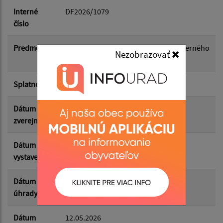
Dátum do:
Interné
DF2026/1079
číslo
Suma od:
Predmet
Externý manažment - novostavba zberného
Nezobrazovať
dvora
Suma do:
Splatnosť
14.05.2026
Dátum
10.06.2026
zverejnenia
Filtrovať
Reset
Dátum
04.05.2026
vystavenia
Dátum
12.05.2026
úhrady
Dátum
12.05.2026