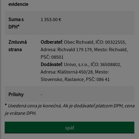
evidencie
Suma s
1 353.00 €
DPH*
Zmluvná
Odberateľ
: Obec Richvald, IČO: 00322555,
strana
Adresa: Richvald 179 179, Mesto: Richvald,
PSČ: 08501
Dodávateľ
: Univo, s.r.o., IČO: 36508802,
Adresa: Kláštorná 450/28, Mesto:
Slovensko, Raslavice, PSČ: 086 41
Prílohy
-
*
Uvedená cena je konečná. Ak je dodávateľ platcom DPH, cena
je vrátane DPH.
späť