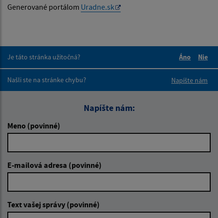
Generované portálom
Uradne.sk
Je táto stránka užitočná?
Áno
Nie
Boli tieto 
Boli 
Našli ste na stránke chybu?
Napíšte nám
Napíšte nám:
Meno (povinné)
E-mailová adresa (povinné)
Text vašej správy (povinné)