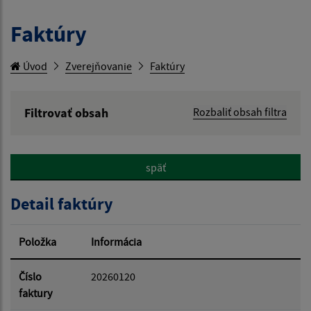
Faktúry
Úvod
Zverejňovanie
Faktúry
Filtrovať obsah
Rozbaliť obsah filtra
Hľadaný výraz:
späť
Hľadať v:
Detail faktúry
Typ dátumu:
Položka
Informácia
Dátum od:
Číslo
20260120
faktury