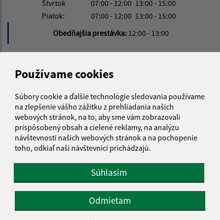
Štvrtok
07:00 - 12:00
13:00 - 15:00
Piatok:
07:00 - 12:00
13:00 - 15:00
Obedňajšia prestávka:
12:00 - 13:00
Kontakt:
Používame cookies
Obecný úrad Richvald
Richvald 179
Súbory cookie a ďalšie technológie sledovania používame
na zlepšenie vášho zážitku z prehliadania našich
085 01 Bardejov
webových stránok, na to, aby sme vám zobrazovali
prispôsobený obsah a cielené reklamy, na analýzu
info@richvald.sk
návštevnosti našich webových stránok a na pochopenie
+421 915 857 104
toho, odkiaľ naši návštevníci prichádzajú.
IČO: 00322555
Súhlasím
Odmietam