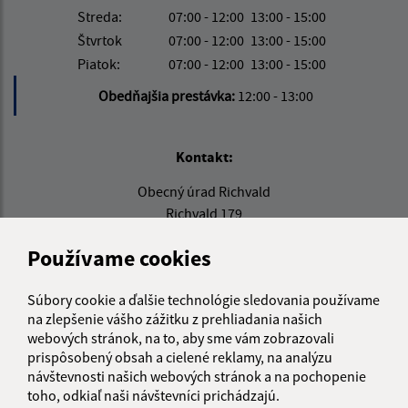
Streda:
07:00 - 12:00
13:00 - 15:00
Štvrtok
07:00 - 12:00
13:00 - 15:00
Piatok:
07:00 - 12:00
13:00 - 15:00
Obedňajšia prestávka:
12:00 - 13:00
Kontakt:
Obecný úrad Richvald
Richvald 179
085 01 Bardejov
Používame cookies
info@richvald.sk
+421 915 857 104
Súbory cookie a ďalšie technológie sledovania používame
na zlepšenie vášho zážitku z prehliadania našich
IČO: 00322555
webových stránok, na to, aby sme vám zobrazovali
prispôsobený obsah a cielené reklamy, na analýzu
návštevnosti našich webových stránok a na pochopenie
toho, odkiaľ naši návštevníci prichádzajú.