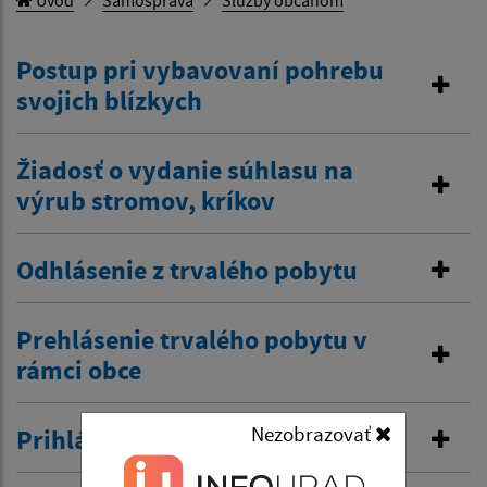
Úvod
Samospráva
Služby občanom
Postup pri vybavovaní pohrebu
svojich blízkych
Žiadosť o vydanie súhlasu na
výrub stromov, kríkov
Odhlásenie z trvalého pobytu
Prehlásenie trvalého pobytu v
rámci obce
Nezobrazovať
Prihlásenie na prechodný pobyt