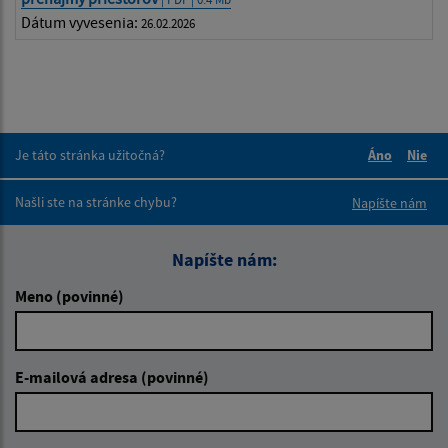
Dátum vyvesenia:
26.02.2026
Je táto stránka užitočná?
Áno
Nie
Boli tieto 
Boli 
Našli ste na stránke chybu?
Napíšte nám
Napíšte nám:
Meno (povinné)
E-mailová adresa (povinné)