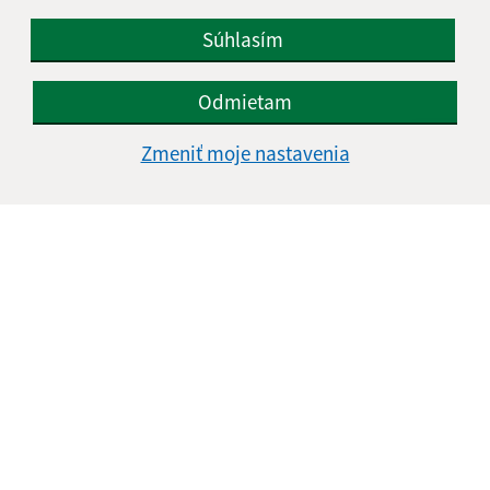
Súhlasím
Odmietam
Zmeniť moje nastavenia
Informácie o stránke:
Vyhlásenie o prístupnosti
Autorské práva
Ochrana osobných údajov
Navigácia: