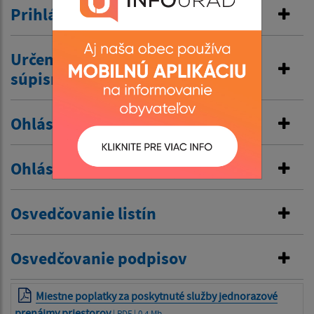
Prihlásenie na trvalý pobyt
Určenie, zmena alebo zrušenie
súpisného a orientačného čísla
Ohlásenie udržiavacích prác
Ohlásenie drobnej stavby
Osvedčovanie listín
Osvedčovanie podpisov
Miestne poplatky za poskytnuté služby jednorazové
prenájmy priestorov
| PDF | 0.4 Mb