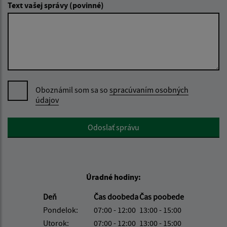
Text vašej správy (povinné)
Oboznámil som sa so
spracúvaním osobných
údajov
Google reCaptcha Response
Odoslať správu
Úradné hodiny:
Deň
Čas doobeda
Čas poobede
Pondelok:
07:00 - 12:00
13:00 - 15:00
Utorok:
07:00 - 12:00
13:00 - 15:00