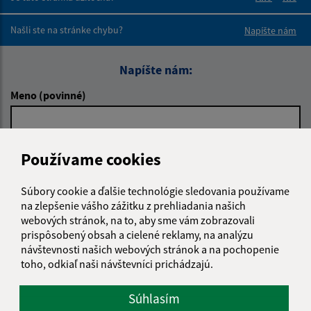
Boli tieto 
Boli 
Našli ste na stránke chybu?
Napíšte nám
Napíšte nám:
Meno (povinné)
E-mailová adresa (povinné)
Používame cookies
Súbory cookie a ďalšie technológie sledovania používame
na zlepšenie vášho zážitku z prehliadania našich
Text vašej správy (povinné)
webových stránok, na to, aby sme vám zobrazovali
prispôsobený obsah a cielené reklamy, na analýzu
návštevnosti našich webových stránok a na pochopenie
toho, odkiaľ naši návštevníci prichádzajú.
Súhlasím