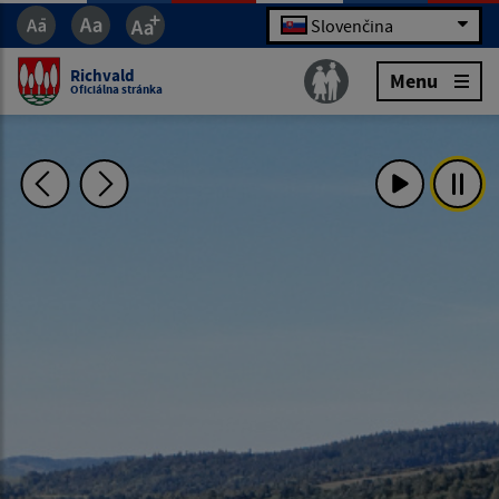
Slovenčina
Richvald
Menu
Oficiálna stránka