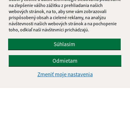
na zlepšenie vášho zážitku z prehliadania našich
webových stránok, na to, aby sme vám zobrazovali
prispôsobený obsah a cielené reklamy, na analýzu
návštevnosti našich webových stránok a na pochopenie
toho, odkiaľ naši návštevníci prichádzajú.
Súhlasím
Odmietam
Zmeniť moje nastavenia
Informácie o stránke:
Vyhlásenie o prístupnosti
Autorské práva
Ochrana osobných údajov
Navigácia: