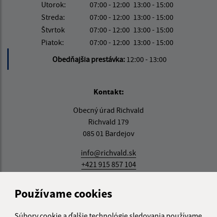
Utorok:
07:00 - 12:00
13:00 - 15:00
Streda:
07:00 - 12:00
13:00 - 15:00
Štvrtok
07:00 - 12:00
13:00 - 15:00
Piatok:
07:00 - 12:00
13:00 - 15:00
Obedňajšia prestávka:
12:00 - 13:00
Kontakt:
Obecný úrad Richvald
Richvald 179
085 01 Bardejov
info@richvald.sk
+421 915 857 104
IČO: 00322555
Používame cookies
Súbory cookie a ďalšie technológie sledovania používame