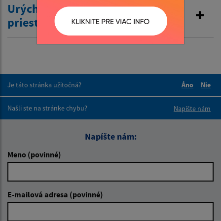
Urýchlené opustenie ohrozeného
priestoru
Je táto stránka užitočná?
Áno
Nie
Boli tieto 
Boli 
Našli ste na stránke chybu?
Napíšte nám
Napíšte nám:
Meno (povinné)
E-mailová adresa (povinné)