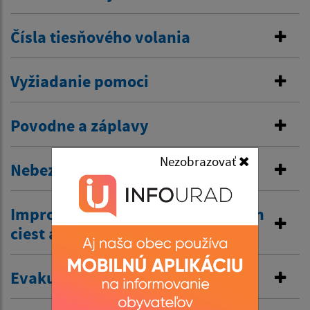
Čísla tiesňového volania
Vyžiadanie pomoci
Povodne a záplavy
Nezobrazovať
Nebezpečné látky
Improvizovaná ochrana dýchacích
ciest a povrchu tela
Evakuačná batožina