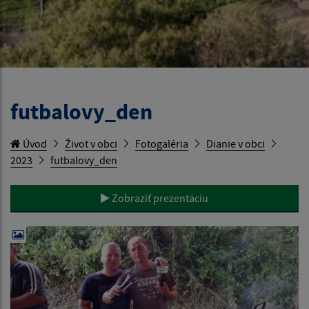
futbalovy_den
Úvod
Život v obci
Fotogaléria
Dianie v obci
2023
futbalovy_den
Zobraziť prezentáciu