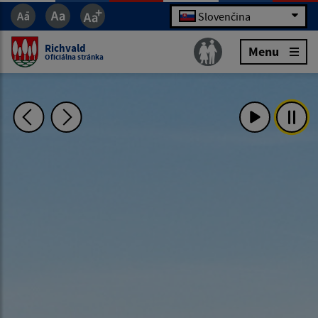
Slovenčina
Richvald
Menu
Oficiálna stránka