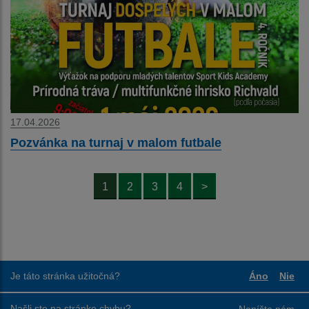
17.04.2026
Pozvánka na turnaj v malom futbale
1
2
3
4
>
Je táto stránka užitočná?
Áno
Nie
Boli tieto
Boli
Našli ste na stránke chybu?
Napíšte nám