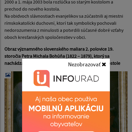
2000 a 1. mája 2003 bola rozlúčka so starým kostolom a
prechod do nového kostola.
Na obidvoch slávnostiach evanjelikov sa zúčastnili aj miestni
rímskokatolícki duchovní, ktorí tak symbolicky pochovali
nedorozumenia z minulosti a potvrdili súčasné dobré vzťahy
oboch kresťanských spoločenstiev v obci.
Obraz významného slovenského maliara 2. polovice 19.
storočia Petra Michala Bohúňa (1822 – 1879), ktorý sa
nachádza napravo od oltára v novom evanjelickom kostole
Nezobrazovať