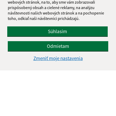
Obecný úrad Richvald
webových stránok, na to, aby sme vám zobrazovali
prispôsobený obsah a cielené reklamy, na analýzu
Richvald 179
návštevnosti našich webových stránok a na pochopenie
085 01 Bardejov
toho, odkiaľ naši návštevníci prichádzajú.
info@richvald.sk
Súhlasím
+421 915 857 104
IČO: 00322555
Odmietam
Zmeniť moje nastavenia