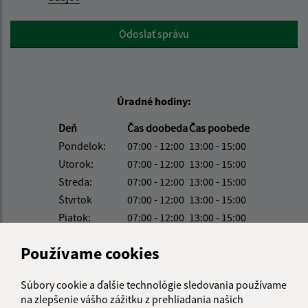
Google reCaptcha Response
Odoslať správu
Úradné hodiny:
Deň
Čas doobeda
Čas poobede
Pondelok:
07:00 - 12:00
13:00 - 15:00
Utorok:
07:00 - 12:00
13:00 - 15:00
Streda:
07:00 - 12:00
13:00 - 15:00
Štvrtok
07:00 - 12:00
13:00 - 15:00
Piatok:
07:00 - 12:00
13:00 - 15:00
Obedňajšia prestávka:
12:00 - 13:00
Používame cookies
Súbory cookie a ďalšie technológie sledovania používame
Kontakt:
na zlepšenie vášho zážitku z prehliadania našich