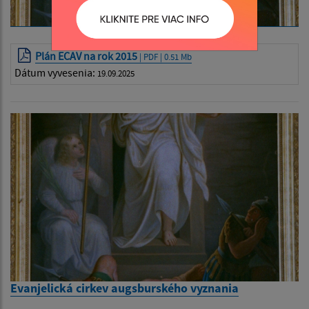
Plán ECAV na rok 2015
| PDF | 0.51 Mb
Dátum vyvesenia:
19.09.2025
Evanjelická cirkev augsburského vyznania