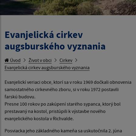
Evanjelická cirkev
augsburského vyznania
Úvod
Život v obci
Cirkev
Evanjelická cirkev augsburského vyznania
Evanjelickí veriaci obce, ktorí sa v roku 1969 dočkali obnovenia
samostatného cirkevného zboru, si v roku 1972 postavili
farskú budovu.
Presne 100 rokov po zakúpení starého sypanca, ktorý bol
prestavaný na kostol, pristúpili k výstavbe nového
evanjelického kostola v Richvalde.
Posviacka jeho základného kameňa sa uskutočnila 2. júna