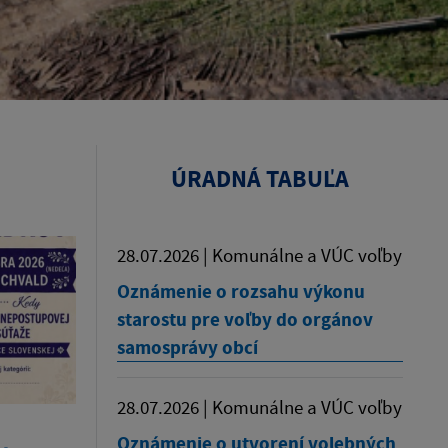
ÚRADNÁ TABUĽA
28.07.2026 | Komunálne a VÚC voľby
Oznámenie o rozsahu výkonu
starostu pre voľby do orgánov
samosprávy obcí
28.07.2026 | Komunálne a VÚC voľby
Oznámenie o utvorení volebných