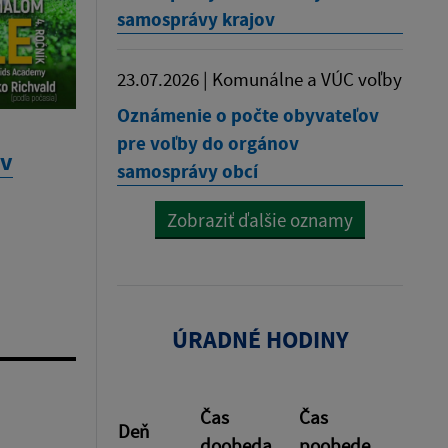
samosprávy krajov
23.07.2026 | Komunálne a VÚC voľby
Oznámenie o počte obyvateľov
pre voľby do orgánov
 v
samosprávy obcí
Zobraziť ďalšie oznamy
ÚRADNÉ HODINY
Čas
Čas
Deň
doobeda
poobede