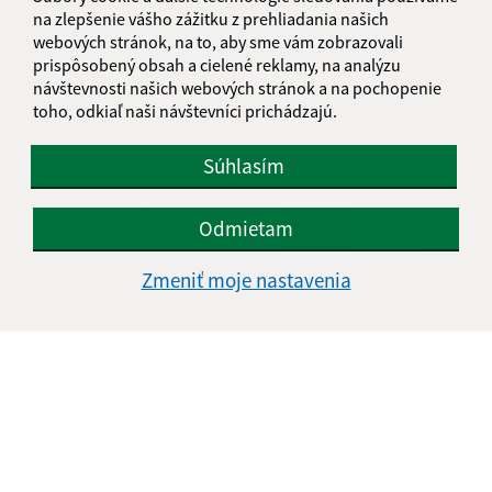
na zlepšenie vášho zážitku z prehliadania našich
KALENDÁR
webových stránok, na to, aby sme vám zobrazovali
prispôsobený obsah a cielené reklamy, na analýzu
návštevnosti našich webových stránok a na pochopenie
AUGUST 2026
toho, odkiaľ naši návštevníci prichádzajú.
PO
UT
ST
ŠT
PI
SO
NE
Súhlasím
01
02
Odmietam
03
04
05
06
07
08
09
10
11
12
13
14
15
16
Zmeniť moje nastavenia
17
18
19
20
21
22
23
24
25
26
27
28
29
30
31
Piatok, 7. august 2026