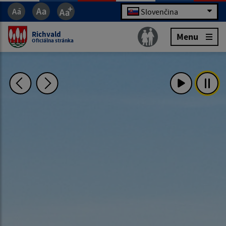
Slovenčina
Richvald
Menu
Oficiálna stránka