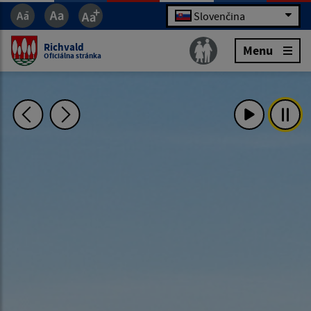
Slovenčina
Richvald
Menu
Oficiálna stránka