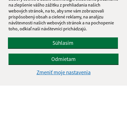
na zlepšenie vášho zážitku z prehliadania našich
KALENDÁR
webových stránok, na to, aby sme vám zobrazovali
prispôsobený obsah a cielené reklamy, na analýzu
návštevnosti našich webových stránok a na pochopenie
AUGUST 2026
toho, odkiaľ naši návštevníci prichádzajú.
PO
UT
ST
ŠT
PI
SO
NE
Súhlasím
01
02
Odmietam
03
04
05
06
07
08
09
10
11
12
13
14
15
16
Zmeniť moje nastavenia
17
18
19
20
21
22
23
24
25
26
27
28
29
30
31
Štvrtok, 6. august 2026