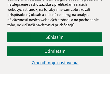
na zlepšenie vášho zážitku z prehliadania našich
KALENDÁR
webových stránok, na to, aby sme vám zobrazovali
prispôsobený obsah a cielené reklamy, na analýzu
návštevnosti našich webových stránok a na pochopenie
AUGUST 2026
toho, odkiaľ naši návštevníci prichádzajú.
PO
UT
ST
ŠT
PI
SO
NE
Súhlasím
01
02
Odmietam
03
04
05
06
07
08
09
10
11
12
13
14
15
16
Zmeniť moje nastavenia
17
18
19
20
21
22
23
24
25
26
27
28
29
30
31
Piatok, 7. august 2026