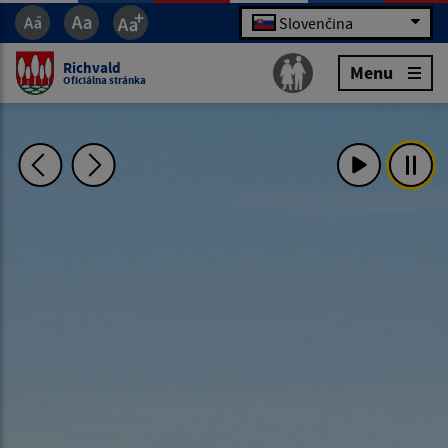
Slovenčina
Richvald
Menu
Oficiálna stránka