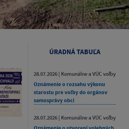
ÚRADNÁ TABUĽA
28.07.2026 | Komunálne a VÚC voľby
Oznámenie o rozsahu výkonu
starostu pre voľby do orgánov
samosprávy obcí
28.07.2026 | Komunálne a VÚC voľby
Oznámenie o utvorení volebných