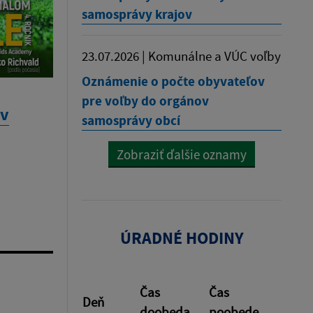
samosprávy krajov
23.07.2026 | Komunálne a VÚC voľby
Oznámenie o počte obyvateľov
pre voľby do orgánov
 v
samosprávy obcí
Zobraziť ďalšie oznamy
ÚRADNÉ HODINY
Čas
Čas
Deň
doobeda
poobede