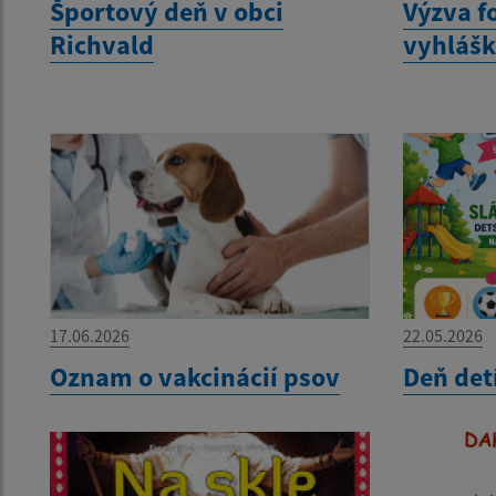
Športový deň v obci
Výzva f
Richvald
vyhláš
17.06.2026
22.05.2026
Oznam o vakcinácií psov
Deň det