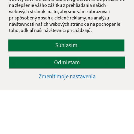
na zlepšenie vášho zážitku z prehliadania našich
KALENDÁR
webových stránok, na to, aby sme vám zobrazovali
prispôsobený obsah a cielené reklamy, na analýzu
návštevnosti našich webových stránok a na pochopenie
AUGUST 2026
toho, odkiaľ naši návštevníci prichádzajú.
PO
UT
ST
ŠT
PI
SO
NE
Súhlasím
01
02
Odmietam
03
04
05
06
07
08
09
10
11
12
13
14
15
16
Zmeniť moje nastavenia
17
18
19
20
21
22
23
24
25
26
27
28
29
30
31
Štvrtok, 6. august 2026