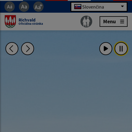
Slovenčina
Richvald
Menu
Oficiálna stránka