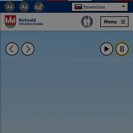
Slovenčina
Richvald
Menu
Oficiálna stránka