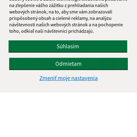
na zlepšenie vášho zážitku z prehliadania našich
KALENDÁR
webových stránok, na to, aby sme vám zobrazovali
prispôsobený obsah a cielené reklamy, na analýzu
návštevnosti našich webových stránok a na pochopenie
AUGUST 2026
toho, odkiaľ naši návštevníci prichádzajú.
PO
UT
ST
ŠT
PI
SO
NE
Súhlasím
01
02
Odmietam
03
04
05
06
07
08
09
10
11
12
13
14
15
16
Zmeniť moje nastavenia
17
18
19
20
21
22
23
24
25
26
27
28
29
30
31
Sobota, 8. august 2026