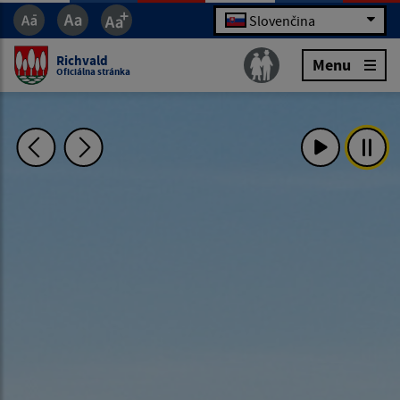
Slovenčina
Richvald
Menu
Oficiálna stránka