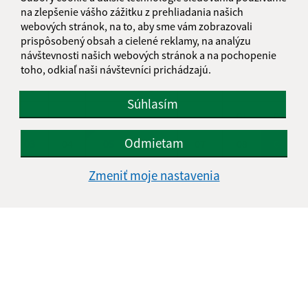
na zlepšenie vášho zážitku z prehliadania našich
KALENDÁR
webových stránok, na to, aby sme vám zobrazovali
prispôsobený obsah a cielené reklamy, na analýzu
návštevnosti našich webových stránok a na pochopenie
AUGUST 2026
toho, odkiaľ naši návštevníci prichádzajú.
PO
UT
ST
ŠT
PI
SO
NE
Súhlasím
01
02
Odmietam
03
04
05
06
07
08
09
10
11
12
13
14
15
16
Zmeniť moje nastavenia
17
18
19
20
21
22
23
24
25
26
27
28
29
30
31
Nedeľa, 9. august 2026