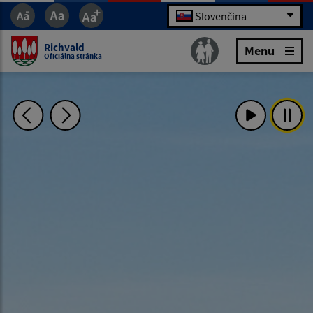
Slovenčina
Richvald
Menu
Oficiálna stránka