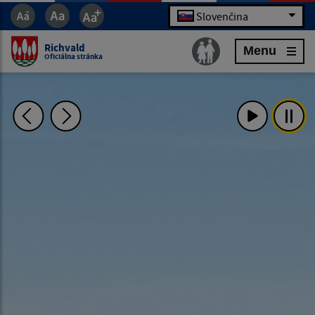
Slovenčina
Richvald
Menu
Oficiálna stránka