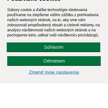
Súbory cookie a ďalšie technológie sledovania
KALENDÁR
používame na zlepšenie vášho zážitku z prehliadania
našich webových stránok, na to, aby sme vám
AUGUST 2026
zobrazovali prispôsobený obsah a cielené reklamy, na
analýzu návštevnosti našich webových stránok a na
PO
UT
ST
ŠT
PI
SO
NE
pochopenie toho, odkiaľ naši návštevníci prichádzajú.
01
02
Súhlasím
03
04
05
06
07
08
09
Odmietam
10
11
12
13
14
15
16
Zmeniť moje nastavenia
17
18
19
20
21
22
23
24
25
26
27
28
29
30
31
Nedeľa, 9. august 2026