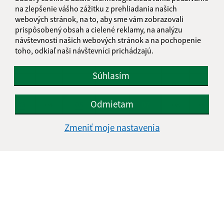
na zlepšenie vášho zážitku z prehliadania našich
KALENDÁR
webových stránok, na to, aby sme vám zobrazovali
prispôsobený obsah a cielené reklamy, na analýzu
návštevnosti našich webových stránok a na pochopenie
AUGUST 2026
toho, odkiaľ naši návštevníci prichádzajú.
PO
UT
ST
ŠT
PI
SO
NE
Súhlasím
01
02
Odmietam
03
04
05
06
07
08
09
10
11
12
13
14
15
16
Zmeniť moje nastavenia
17
18
19
20
21
22
23
24
25
26
27
28
29
30
31
Piatok, 7. august 2026