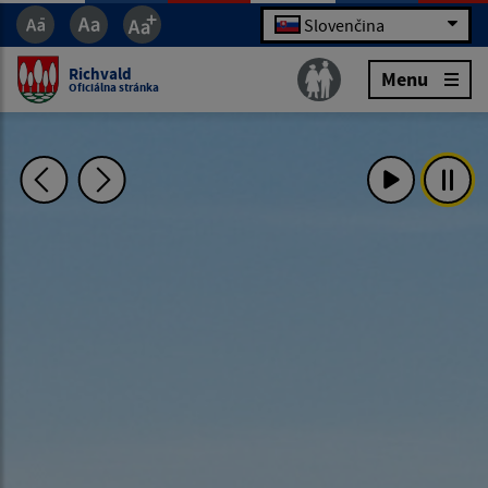
Slovenčina
Richvald
Menu
Oficiálna stránka