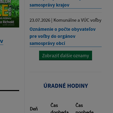
samosprávy krajov
23.07.2026 | Komunálne a VÚC voľby
Oznámenie o počte obyvateľov
pre voľby do orgánov
 v
samosprávy obcí
Zobraziť ďalšie oznamy
ÚRADNÉ HODINY
Čas
Čas
Deň
doobeda
poobede