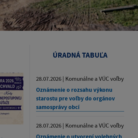
ÚRADNÁ TABUĽA
28.07.2026 | Komunálne a VÚC voľby
Oznámenie o rozsahu výkonu
starostu pre voľby do orgánov
samosprávy obcí
28.07.2026 | Komunálne a VÚC voľby
Oznámenie o utvorení volebných