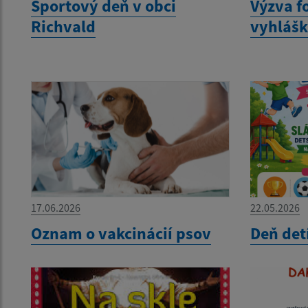
Športový deň v obci
Výzva f
Richvald
vyhláš
17.06.2026
22.05.2026
Oznam o vakcinácií psov
Deň det