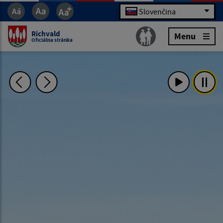
Slovenčina
Richvald
Menu
Oficiálna stránka