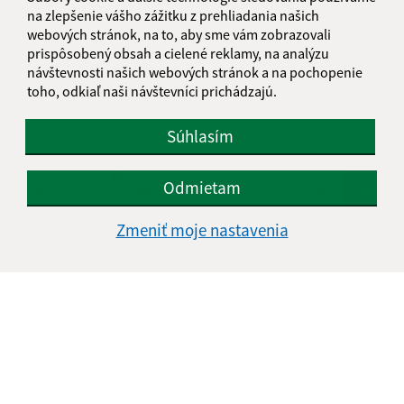
na zlepšenie vášho zážitku z prehliadania našich
KALENDÁR
webových stránok, na to, aby sme vám zobrazovali
prispôsobený obsah a cielené reklamy, na analýzu
návštevnosti našich webových stránok a na pochopenie
AUGUST 2026
toho, odkiaľ naši návštevníci prichádzajú.
PO
UT
ST
ŠT
PI
SO
NE
Súhlasím
01
02
Odmietam
03
04
05
06
07
08
09
10
11
12
13
14
15
16
Zmeniť moje nastavenia
17
18
19
20
21
22
23
24
25
26
27
28
29
30
31
Nedeľa, 9. august 2026