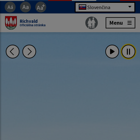
Slovenčina
Richvald
Menu
Oficiálna stránka