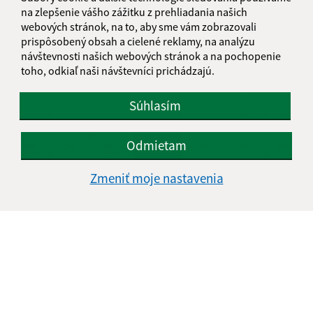
na zlepšenie vášho zážitku z prehliadania našich
KALENDÁR
webových stránok, na to, aby sme vám zobrazovali
prispôsobený obsah a cielené reklamy, na analýzu
návštevnosti našich webových stránok a na pochopenie
AUGUST 2026
toho, odkiaľ naši návštevníci prichádzajú.
PO
UT
ST
ŠT
PI
SO
NE
Súhlasím
01
02
Odmietam
03
04
05
06
07
08
09
10
11
12
13
14
15
16
Zmeniť moje nastavenia
17
18
19
20
21
22
23
24
25
26
27
28
29
30
31
Štvrtok, 6. august 2026