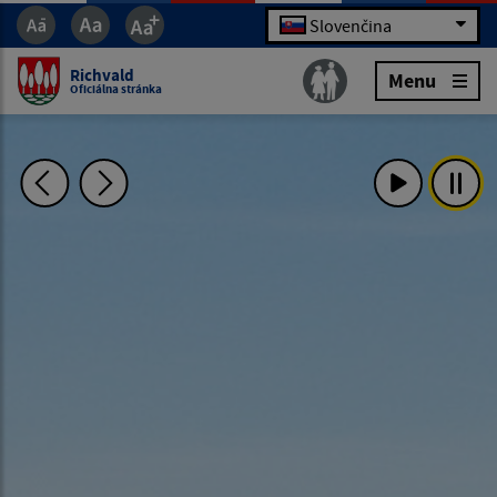
Slovenčina
Richvald
Menu
Oficiálna stránka