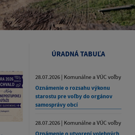
ÚRADNÁ TABUĽA
28.07.2026 | Komunálne a VÚC voľby
Oznámenie o rozsahu výkonu
starostu pre voľby do orgánov
samosprávy obcí
28.07.2026 | Komunálne a VÚC voľby
Oznámenie o utvorení volebných