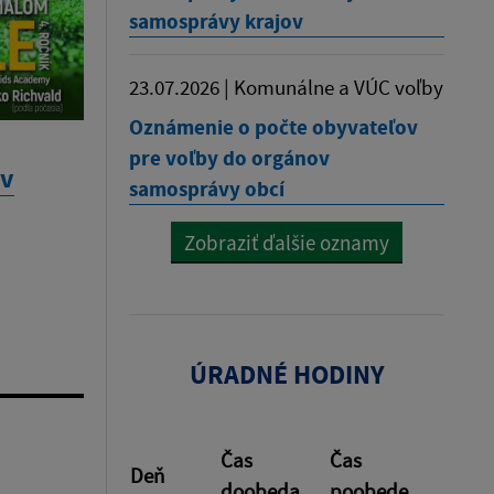
samosprávy krajov
23.07.2026 | Komunálne a VÚC voľby
Oznámenie o počte obyvateľov
pre voľby do orgánov
 v
samosprávy obcí
Zobraziť ďalšie oznamy
ÚRADNÉ HODINY
Čas
Čas
Deň
doobeda
poobede