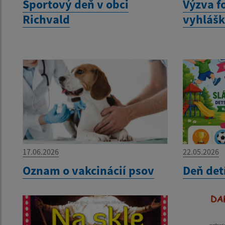
Športový deň v obci
Výzva f
Richvald
vyhláš
17.06.2026
22.05.2026
Oznam o vakcinácií psov
Deň det