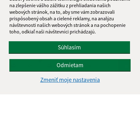
na zlepšenie vášho zážitku z prehliadania našich
KALENDÁR
webových stránok, na to, aby sme vám zobrazovali
prispôsobený obsah a cielené reklamy, na analýzu
návštevnosti našich webových stránok a na pochopenie
AUGUST 2026
toho, odkiaľ naši návštevníci prichádzajú.
PO
UT
ST
ŠT
PI
SO
NE
Súhlasím
01
02
Odmietam
03
04
05
06
07
08
09
10
11
12
13
14
15
16
Zmeniť moje nastavenia
17
18
19
20
21
22
23
24
25
26
27
28
29
30
31
Nedeľa, 9. august 2026