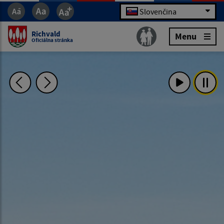
Slovenčina
Richvald
Menu
Oficiálna stránka