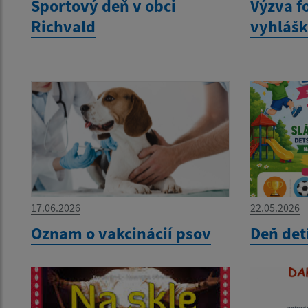
Športový deň v obci
Výzva f
Richvald
vyhláš
17.06.2026
22.05.2026
Oznam o vakcinácií psov
Deň det