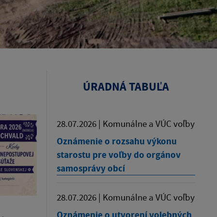
ÚRADNÁ TABUĽA
28.07.2026 | Komunálne a VÚC voľby
Oznámenie o rozsahu výkonu
starostu pre voľby do orgánov
samosprávy obcí
28.07.2026 | Komunálne a VÚC voľby
Oznámenie o utvorení volebných