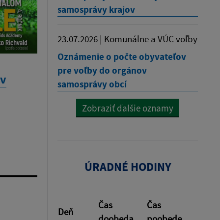
samosprávy krajov
23.07.2026 | Komunálne a VÚC voľby
Oznámenie o počte obyvateľov
pre voľby do orgánov
 v
samosprávy obcí
Zobraziť ďalšie oznamy
ÚRADNÉ HODINY
Čas
Čas
Deň
doobeda
poobede